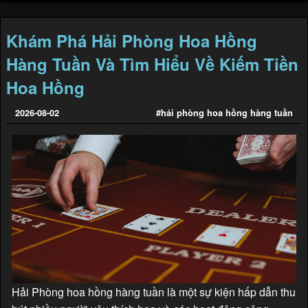
Khám Phá Hải Phòng Hoa Hồng
Hàng Tuần Và Tìm Hiểu Về Kiếm Tiền
Hoa Hồng
2026-08-02
#hải phòng hoa hồng hàng tuần
Hải Phòng hoa hồng hàng tuần là một sự kiện hấp dẫn thu