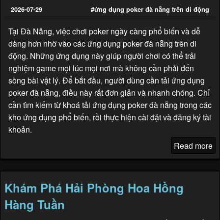
2026-07-29
#ứng dụng poker đà nẵng trên di động
Tại Đà Nẵng, việc chơi poker ngày càng phổ biến và dễ
dàng hơn nhờ vào các
ứng dụng poker đà nẵng trên di
động
. Những ứng dụng này giúp người chơi có thể trải
nghiệm game mọi lúc mọi nơi mà không cần phải đến
sòng bài vật lý. Để bắt đầu, người dùng cần tải ứng dụng
poker đà nẵng, điều này rất đơn giản và nhanh chóng. Chỉ
cần tìm kiếm từ khoá tải ứng dụng poker đà nẵng trong các
kho ứng dụng phổ biến, rồi thực hiện cài đặt và đăng ký tài
khoản.
Read more
Khám Phá Hải Phòng Hoa Hồng
Hàng Tuần