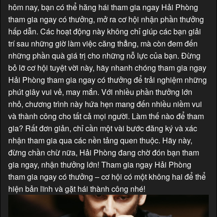
hôm nay, bạn có thể hăng hái tham gia ngay
Hải Phòng
tham gia ngay
có thưởng, mở ra cơ hội nhận phần thưởng
hấp dẫn. Các hoạt động này không chỉ giúp các bạn giải
trí sau những giờ làm việc căng thẳng, mà còn đem đến
những phần quà giá trị cho những nỗ lực của bạn. Đừng
bỏ lỡ cơ hội tuyệt vời này, hãy nhanh chóng tham gia ngay
Hải Phòng tham gia ngay
có thưởng để trải nghiệm những
phút giây vui vẻ, may mắn. Với nhiều phần thưởng lớn
nhỏ, chương trình này hứa hẹn mang đến nhiều niềm vui
và thành công cho tất cả mọi người. Làm thế nào để tham
gia? Rất đơn giản, chỉ cần một vài bước đăng ký và xác
nhận tham gia qua các nền tảng quen thuộc. Hãy này,
đừng chần chừ nữa, Hải Phòng đang chờ đón bạn tham
gia ngay, nhận thưởng lớn! Tham gia ngay
Hải Phòng
tham gia ngay
có thưởng – cơ hội có một không hai để thể
hiện bản lĩnh và gặt hái thành công nhé!