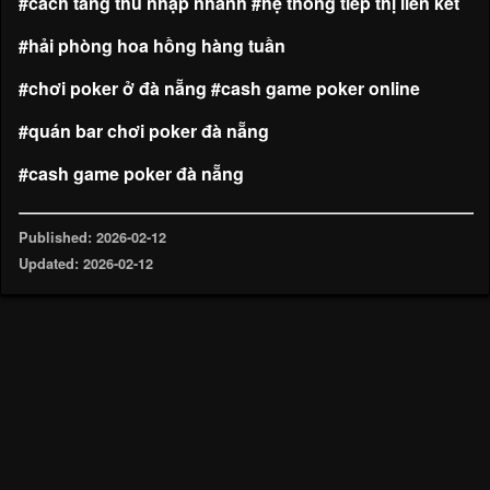
#cách tăng thu nhập nhanh
#hệ thống tiếp thị liên kết
#hải phòng hoa hồng hàng tuần
#chơi poker ở đà nẵng
#cash game poker online
#quán bar chơi poker đà nẵng
#cash game poker đà nẵng
Published: 2026-02-12
Updated: 2026-02-12