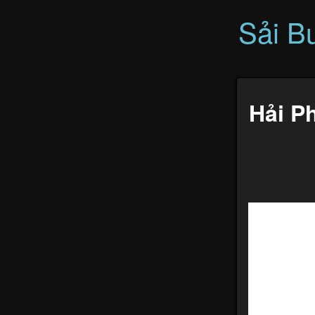
Sải B
Hải P