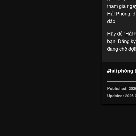
tham gia ngay
Hải Phòng, đ
đáo.
Hãy để “
Hải 
bạn. Đăng ký
đang chờ đợi
#hải phòng 
Published: 202
Updated: 2026-