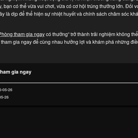
, bạn có thể vừa vui chơi, vừa có cơ hội trúng thưởng lớn. Đối 
ây là dịp để thể hiện sự nhiệt huyết và chính sách chăm sóc kh
Phòng tham gia ngay
có thưởng” trở thành trải nghiệm không th
 tham gia ngay để cùng nhau hưởng lợi và khám phá những điề
!
tham gia ngay
6-05-26
05-26