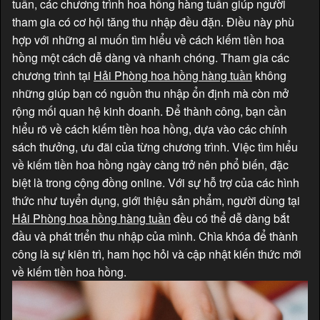
tuần, các chương trình hoa hồng hàng tuần giúp người
tham gia có cơ hội tăng thu nhập đều đặn. Điều này phù
hợp với những ai muốn tìm hiểu về cách kiếm tiền hoa
hồng một cách dễ dàng và nhanh chóng. Tham gia các
chương trình tại
Hải Phòng hoa hồng hàng tuần
không
những giúp bạn có nguồn thu nhập ổn định mà còn mở
rộng mối quan hệ kinh doanh. Để thành công, bạn cần
hiểu rõ về cách kiếm tiền hoa hồng, dựa vào các chính
sách thưởng, ưu đãi của từng chương trình. Việc tìm hiểu
về kiếm tiền hoa hồng ngày càng trở nên phổ biến, đặc
biệt là trong cộng đồng online. Với sự hỗ trợ của các hình
thức như tuyển dụng, giới thiệu sản phẩm, người dùng tại
Hải Phòng hoa hồng hàng tuần
đều có thể dễ dàng bắt
đầu và phát triển thu nhập của mình. Chìa khóa để thành
công là sự kiên trì, ham học hỏi và cập nhật kiến thức mới
về kiếm tiền hoa hồng.