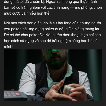
dụng mà tôi đã chuẩn bị. Ngoài ra, thông qua thực hành
bạn sẽ có trải nghiệm với các tính năng — mở phòng, chọn
mức cược và nhiều hơn thế.
Nói một cách đơn giản, đó là sự hài lòng của những người
yêu poker mà ứng dụng poker di động Đà Nẵng mang lại.
Để có thể chơi poker Đà Nẵng trên điện thoại, bạn chỉ cần
học cách sử dụng và sau đó trải nghiệm cùng bạn bè của
mình!