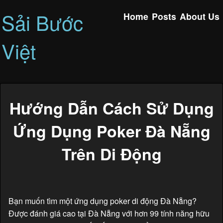
Sải Bước
Home
Posts
About Us
Việt
Hướng Dẫn Cách Sử Dụng
Ứng Dụng Poker Đà Nẵng
Trên Di Động
Bạn muốn tìm một ứng dụng poker di động Đà Nẵng?
Được đánh giá cao tại Đà Nẵng với hơn 99 tính năng hữu